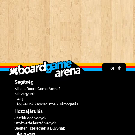
TOP
Segítség
Mi is a Board Game Arena?
Kik vagyunk
F.A.Q.
Lépj velünk kapcsolatba / Támogatás
Hozzájárulás
Játékkiadó vagyok
Szoftverfejlesztő vagyok
Segíteni szeretnék a BGA-nak
Hiba jelzése