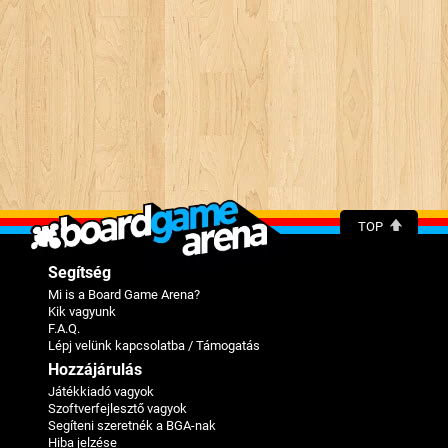
TOP
Segítség
Mi is a Board Game Arena?
Kik vagyunk
F.A.Q.
Lépj velünk kapcsolatba / Támogatás
Hozzájárulás
Játékkiadó vagyok
Szoftverfejlesztő vagyok
Segíteni szeretnék a BGA-nak
Hiba jelzése