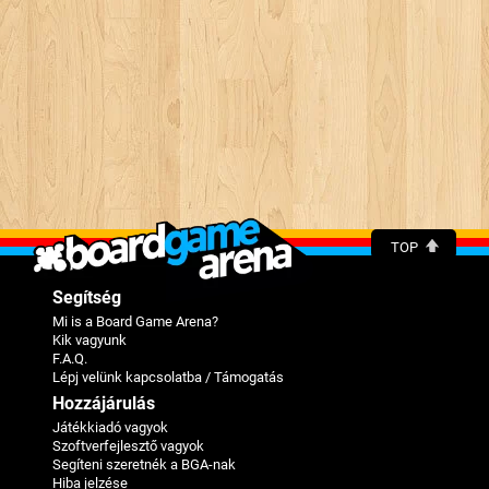
TOP
Segítség
Mi is a Board Game Arena?
Kik vagyunk
F.A.Q.
Lépj velünk kapcsolatba / Támogatás
Hozzájárulás
Játékkiadó vagyok
Szoftverfejlesztő vagyok
Segíteni szeretnék a BGA-nak
Hiba jelzése