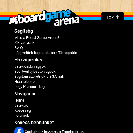
TOP
Segítség
Mi is a Board Game Arena?
Kik vagyunk
F.A.Q.
Lépj velünk kapcsolatba / Támogatás
Hozzájárulás
Játékkiadó vagyok
Szoftverfejlesztő vagyok
Segíteni szeretnék a BGA-nak
Hiba jelzése
Légy Prémium tag!
Navigáció
Home
Játékok
Közösség
Fórumok
Kövess bennünket
Csatlakozz hozzánk a Facebook-on