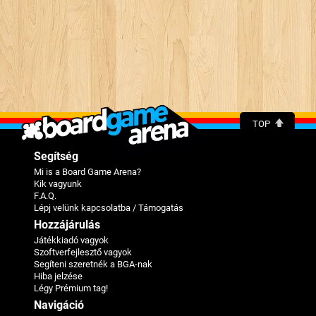
TOP
Segítség
Mi is a Board Game Arena?
Kik vagyunk
F.A.Q.
Lépj velünk kapcsolatba / Támogatás
Hozzájárulás
Játékkiadó vagyok
Szoftverfejlesztő vagyok
Segíteni szeretnék a BGA-nak
Hiba jelzése
Légy Prémium tag!
Navigáció