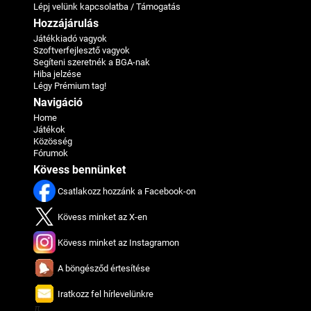
Lépj velünk kapcsolatba / Támogatás
Hozzájárulás
Játékkiadó vagyok
Szoftverfejlesztő vagyok
Segíteni szeretnék a BGA-nak
Hiba jelzése
Légy Prémium tag!
Navigáció
Home
Játékok
Közösség
Fórumok
Kövess bennünket
Csatlakozz hozzánk a Facebook-on
Kövess minket az X-en
Kövess minket az Instagramon
A böngésződ értesítése
Iratkozz fel hírlevelünkre
π