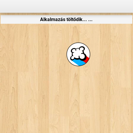
Alkalmazás töltődik... ...