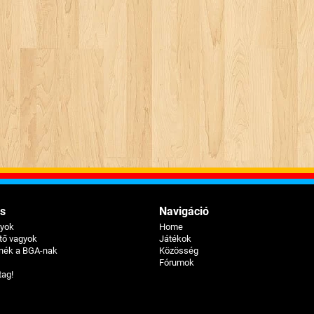
s
Navigáció
gyok
Home
ztő vagyok
Játékok
tnék a BGA-nak
Közösség
Fórumok
tag!