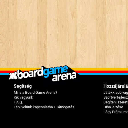
Segítség
Hozzájárulá
Mi is a Board Game Arena?
Játékkiadó va
Kik vagyunk
Szoftverfejles
F.A.Q.
Segíteni szere
Lépj velünk kapcsolatba / Támogatás
Hiba jelzése
Légy Prémium 