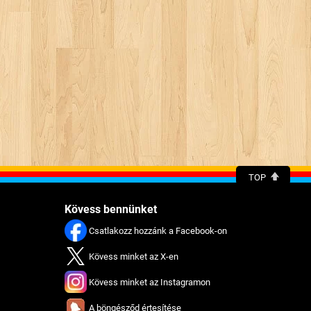
TOP
Kövess bennünket
Csatlakozz hozzánk a Facebook-on
Kövess minket az X-en
Kövess minket az Instagramon
A böngésződ értesítése