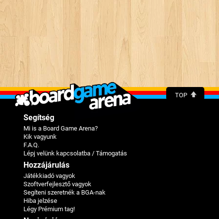
TOP
Segítség
Mi is a Board Game Arena?
Kik vagyunk
F.A.Q.
Lépj velünk kapcsolatba / Támogatás
Hozzájárulás
Játékkiadó vagyok
Szoftverfejlesztő vagyok
Segíteni szeretnék a BGA-nak
Hiba jelzése
Légy Prémium tag!