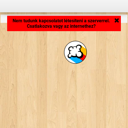
Alkalmazás töltődik... ...