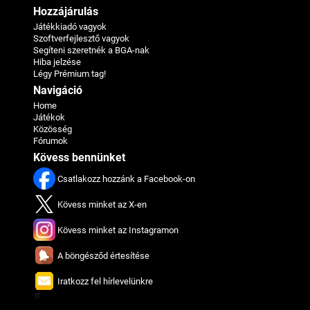
Hozzájárulás
Játékkiadó vagyok
Szoftverfejlesztő vagyok
Segíteni szeretnék a BGA-nak
Hiba jelzése
Légy Prémium tag!
Navigáció
Home
Játékok
Közösség
Fórumok
Kövess bennünket
Csatlakozz hozzánk a Facebook-on
Kövess minket az X-en
Kövess minket az Instagramon
A böngésződ értesítése
Iratkozz fel hírlevelünkre
π