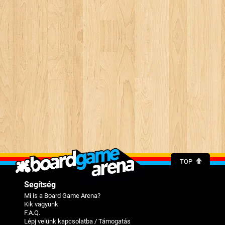
TOP
Segítség
Mi is a Board Game Arena?
Kik vagyunk
F.A.Q.
Lépj velünk kapcsolatba / Támogatás