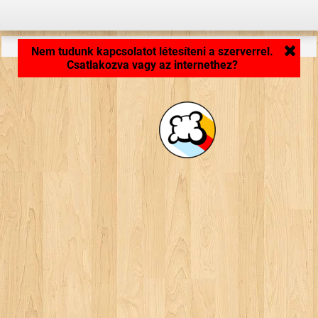
Alkalmazás töltődik... ...