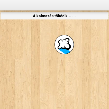
Alkalmazás töltődik... ...