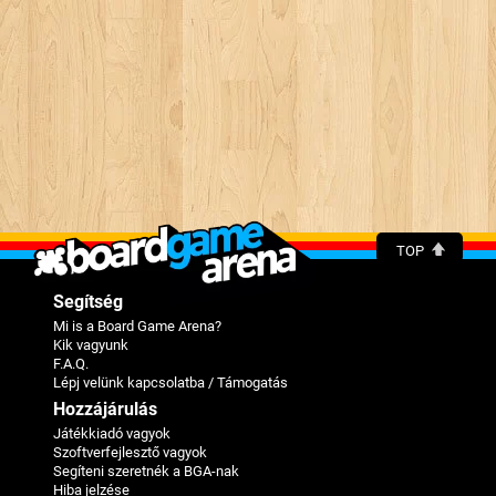
TOP
Segítség
Mi is a Board Game Arena?
Kik vagyunk
F.A.Q.
Lépj velünk kapcsolatba / Támogatás
Hozzájárulás
Játékkiadó vagyok
Szoftverfejlesztő vagyok
Segíteni szeretnék a BGA-nak
Hiba jelzése