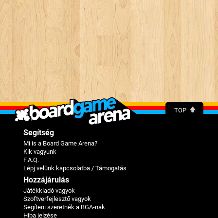
TOP
Segítség
Mi is a Board Game Arena?
Kik vagyunk
F.A.Q.
Lépj velünk kapcsolatba / Támogatás
Hozzájárulás
Játékkiadó vagyok
Szoftverfejlesztő vagyok
Segíteni szeretnék a BGA-nak
Hiba jelzése