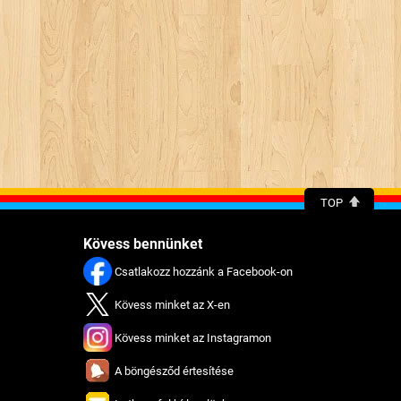
TOP
Kövess bennünket
Csatlakozz hozzánk a Facebook-on
Kövess minket az X-en
Kövess minket az Instagramon
A böngésződ értesítése