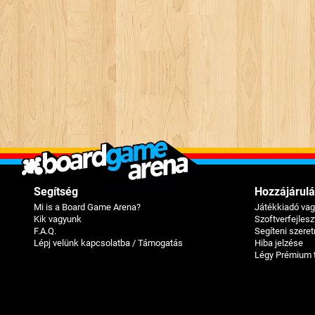
Segítség
Hozzájárulá
Mi is a Board Game Arena?
Játékkiadó va
Kik vagyunk
Szoftverfejles
F.A.Q.
Segíteni szere
Lépj velünk kapcsolatba / Támogatás
Hiba jelzése
Légy Prémium 