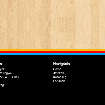
s
Navigáció
gyok
Home
ztő vagyok
Játékok
tnék a BGA-nak
Közösség
Fórumok
tag!