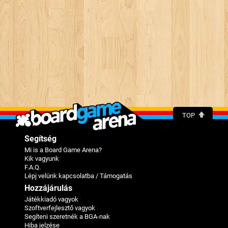
TOP
Segítség
Mi is a Board Game Arena?
Kik vagyunk
F.A.Q.
Lépj velünk kapcsolatba / Támogatás
Hozzájárulás
Játékkiadó vagyok
Szoftverfejlesztő vagyok
Segíteni szeretnék a BGA-nak
Hiba jelzése